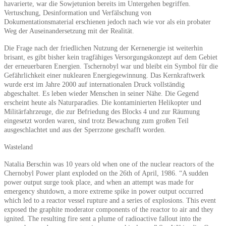
havarierte, war die Sowjetunion bereits im Untergehen begriffen.
Vertuschung, Desinformation und Verfälschung von
Dokumentationsmaterial erschienen jedoch nach wie vor als ein probater
Weg der Auseinandersetzung mit der Realität.
Die Frage nach der friedlichen Nutzung der Kernenergie ist weiterhin
brisant, es gibt bisher kein tragfähiges Versorgungskonzept auf dem Gebiet
der erneuerbaren Energien. Tschernobyl war und bleibt ein Symbol für die
Gefährlichkeit einer nuklearen Energiegewinnung. Das Kernkraftwerk
wurde erst im Jahre 2000 auf internationalen Druck vollständig
abgeschaltet. Es leben wieder Menschen in seiner Nähe. Die Gegend
erscheint heute als Naturparadies. Die kontaminierten Helikopter und
Militärfahrzeuge, die zur Befriedung des Blocks 4 und zur Räumung
eingesetzt worden waren, sind trotz Bewachung zum großen Teil
ausgeschlachtet und aus der Sperrzone geschafft worden.
Wasteland
Natalia Berschin was 10 years old when one of the nuclear reactors of the
Chernobyl Power plant exploded on the 26th of April, 1986. “A sudden
power output surge took place, and when an attempt was made for
emergency shutdown, a more extreme spike in power output occurred
which led to a reactor vessel rupture and a series of explosions. This event
exposed the graphite moderator components of the reactor to air and they
ignited. The resulting fire sent a plume of radioactive fallout into the