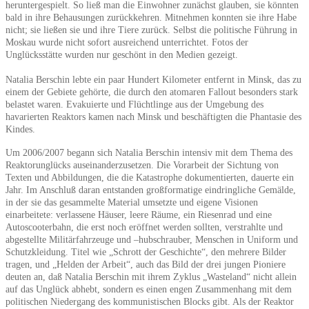
heruntergespielt. So ließ man die Einwohner zunächst glauben, sie könnten
bald in ihre Behausungen zurückkehren. Mitnehmen konnten sie ihre Habe
nicht; sie ließen sie und ihre Tiere zurück. Selbst die politische Führung in
Moskau wurde nicht sofort ausreichend unterrichtet. Fotos der
Unglücksstätte wurden nur geschönt in den Medien gezeigt.
Natalia Berschin lebte ein paar Hundert Kilometer entfernt in Minsk, das zu
einem der Gebiete gehörte, die durch den atomaren Fallout besonders stark
belastet waren. Evakuierte und Flüchtlinge aus der Umgebung des
havarierten Reaktors kamen nach Minsk und beschäftigten die Phantasie des
Kindes.
Um 2006/2007 begann sich Natalia Berschin intensiv mit dem Thema des
Reaktorunglücks auseinanderzusetzen. Die Vorarbeit der Sichtung von
Texten und Abbildungen, die die Katastrophe dokumentierten, dauerte ein
Jahr. Im Anschluß daran entstanden großformatige eindringliche Gemälde,
in der sie das gesammelte Material umsetzte und eigene Visionen
einarbeitete: verlassene Häuser, leere Räume, ein Riesenrad und eine
Autoscooterbahn, die erst noch eröffnet werden sollten, verstrahlte und
abgestellte Militärfahrzeuge und –hubschrauber, Menschen in Uniform und
Schutzkleidung. Titel wie „Schrott der Geschichte“, den mehrere Bilder
tragen, und „Helden der Arbeit“, auch das Bild der drei jungen Pioniere
deuten an, daß Natalia Berschin mit ihrem Zyklus „Wasteland“ nicht allein
auf das Unglück abhebt, sondern es einen engen Zusammenhang mit dem
politischen Niedergang des kommunistischen Blocks gibt. Als der Reaktor