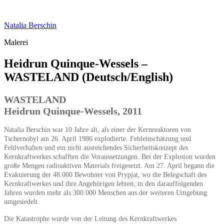
Zum
Inhalt
Natalia Berschin
springen
Malerei
Heidrun Quinque-Wessels –
WASTELAND (Deutsch/English)
WASTELAND
Heidrun Quinque-Wessels, 2011
Natalia Berschin war 10 Jahre alt, als einer der Kernreaktoren von
Tschernobyl am 26. April 1986 explodierte. Fehleinschätzung und
Fehlverhalten und ein nicht ausreichendes Sicherheitskonzept des
Kernkraftwerkes schafften die Voraussetzungen. Bei der Explosion wurden
große Mengen radioaktiven Materials freigesetzt. Am 27. April begann die
Evakuierung der 48.000 Bewohner von Prypjat, wo die Belegschaft des
Kernkraftwerkes und ihre Angehörigen lebten; in den darauffolgenden
Jahren wurden mehr als 300.000 Menschen aus der weiteren Umgebung
umgesiedelt.
Die Katastrophe wurde von der Leitung des Kernkraftwerkes