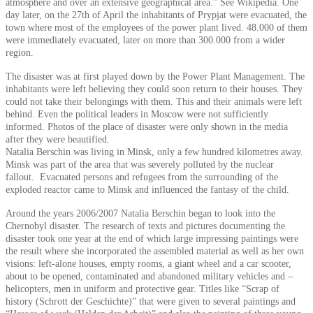
atmosphere and over an extensive geographical area.” See Wikipedia. One
day later, on the 27th of April the inhabitants of Prypjat were evacuated, the
town where most of the employees of the power plant lived. 48.000 of them
were immediately evacuated, later on more than 300.000 from a wider
region.
The disaster was at first played down by the Power Plant Management. The
inhabitants were left believing they could soon return to their houses. They
could not take their belongings with them. This and their animals were left
behind. Even the political leaders in Moscow were not sufficiently
informed. Photos of the place of disaster were only shown in the media
after they were beautified.
Natalia Berschin was living in Minsk, only a few hundred kilometres away.
Minsk was part of the area that was severely polluted by the nuclear
fallout. Evacuated persons and refugees from the surrounding of the
exploded reactor came to Minsk and influenced the fantasy of the child.
Around the years 2006/2007 Natalia Berschin began to look into the
Chernobyl disaster. The research of texts and pictures documenting the
disaster took one year at the end of which large impressing paintings were
the result where she incorporated the assembled material as well as her own
visions: left-alone houses, empty rooms, a giant wheel and a car scooter,
about to be opened, contaminated and abandoned military vehicles and –
helicopters, men in uniform and protective gear. Titles like “Scrap of
history (Schrott der Geschichte)” that were given to several paintings and